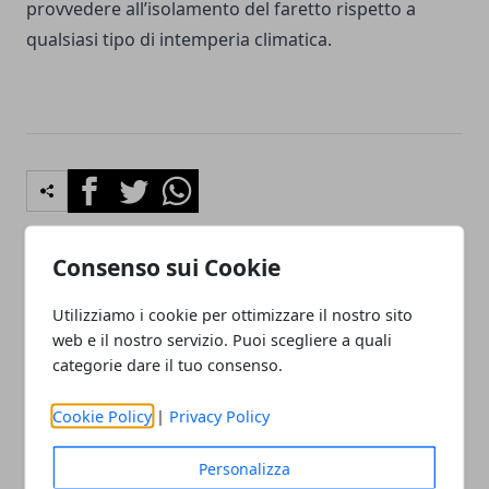
provvedere all’isolamento del faretto rispetto a
qualsiasi tipo di intemperia climatica.
Facebook
Twitter
Whatsapp
Consenso sui Cookie
Articolo Precedente
Articolo Successivo
Utilizziamo i cookie per ottimizzare il nostro sito
Consigli per arredare un
Inquinamento atmosferico
web e il nostro servizio. Puoi scegliere a quali
bagno piccolo
mondiale: molte le
categorie dare il tuo consenso.
principali cause
Cookie Policy
|
Privacy Policy
Personalizza