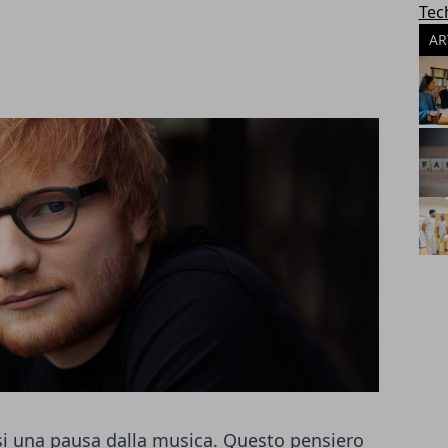
Tec
AR
si una pausa dalla musica. Questo pensiero