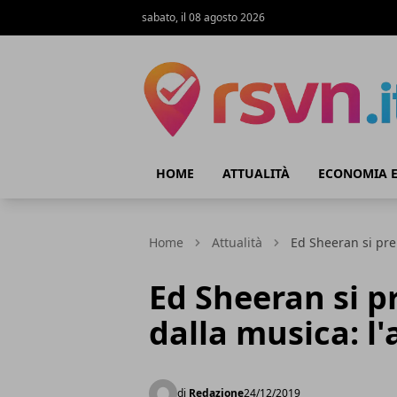
sabato, il 08 agosto 2026
Rsvn.it
HOME
ATTUALITÀ
ECONOMIA E
Home
Attualità
Ed Sheeran si pre
Ed Sheeran si 
dalla musica: l'
di
Redazione
24/12/2019