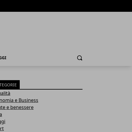
GGI
Cerca
TEGORIE
alità
nomia e Business
ute e benessere
a
ggi
rt