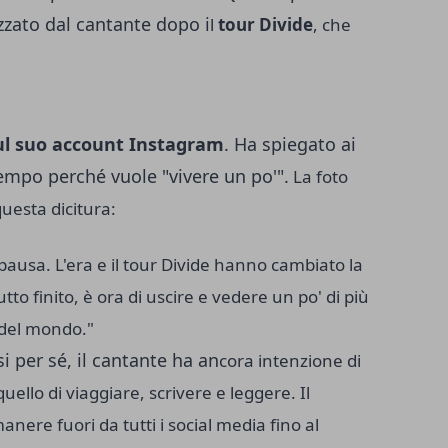
zzato dal cantante dopo i
l
tour Divide
, che
ul suo account Instagram
. Ha spiegato ai
tempo perché vuole "vivere un po'".
La foto
uesta dicitura:
 pausa. L
'era e il tour Divide hanno cambiato la
utto finito, è ora di uscire e vedere un po' di più
del mondo."
 per sé, il cantante ha an
cora intenzione di
quello di viaggiare, scrivere e leggere.
Il
nere fuori da tutti i social media fino al