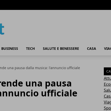
 BUSINESS
TECH
SALUTE E BENESSERE
CASA
VIA
nde una pausa dalla musica: l'annuncio ufficiale
CA
Attu
prende una pausa
Eco
annuncio ufficiale
Sal
Cas
Via
Spo