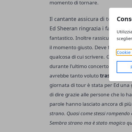
momento di tornare.
Cons
Il cantante assicura di tornare a
Ed Sheeran ringrazia i f
an, p
er es
Utilizzi
fantastico.
Inoltre rassicura di vol
sceglie
il momento giusto. Deve fare solo 
Cookie 
qualcosa di cui scrivere.
Già lo scor
durante l'ultimo concerto del suo to
avrebbe tanto voluto
trascorrere 
giornata di tour è stata per Ed una
di dire grazie alle persone che lo 
parole hanno lasciato ancora di più 
strano. Quasi come stessi rompendo c
Se
mbra strano ma è stato magico que