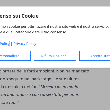
enso sui Cookie
 cantare
sere sempre stati parte di un pubblico
amo i cookie per ottimizzare il nostro sito web e il nostro servizio.
er tornare con della nuova musica quando sarà
re a quali categorie dare il tuo consenso.
le giuste esperienze per avere poi domani
Policy
|
Privacy Policy
so mese di agosto, aveva detto alla folla
ur Divide, nella sua città natale di Ipswich, che
Personalizza
Rifiuta Opzionali
Accetta Tut
più tempo con la sua famiglia.
L'ultima
 giornata dalle forti emozioni. Non ha mancato
hanno seguito nel backstage. Le sue ultime
la nostalgia nei fan "
Mi sento in un modo
on una ragazza con cui sei stato per anni.
sto tour."