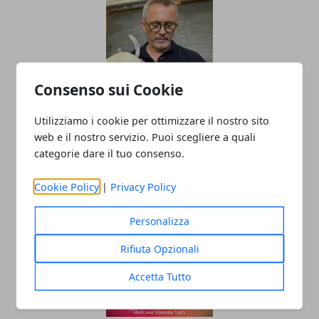
Consenso sui Cookie
Il professor Nuzzolese, a Torino come a
Utilizziamo i cookie per ottimizzare il nostro sito
web e il nostro servizio. Puoi scegliere a quali
Bari: scienza e diritti umani nel nome
categorie dare il tuo consenso.
dell’identità perduta
20/11/2025
Cookie Policy
|
Privacy Policy
Personalizza
Rifiuta Opzionali
Accetta Tutto