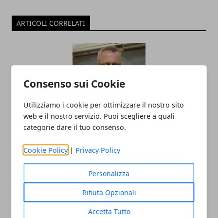
ARTICOLI CORRELATI
Consenso sui Cookie
Utilizziamo i cookie per ottimizzare il nostro sito
web e il nostro servizio. Puoi scegliere a quali
categorie dare il tuo consenso.
Il professor Nuzzolese, a Torino come a
Bari: scienza e diritti umani nel nome
Cookie Policy
|
Privacy Policy
dell’identità perduta
Personalizza
20/11/2025
Rifiuta Opzionali
Accetta Tutto