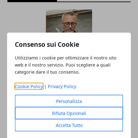
Consenso sui Cookie
Utilizziamo i cookie per ottimizzare il nostro sito
Il professor Nuzzolese, a Torino come a
web e il nostro servizio. Puoi scegliere a quali
categorie dare il tuo consenso.
Bari: scienza e diritti umani nel nome
dell’identità perduta
Cookie Policy
|
Privacy Policy
20/11/2025
Personalizza
Rifiuta Opzionali
Accetta Tutto