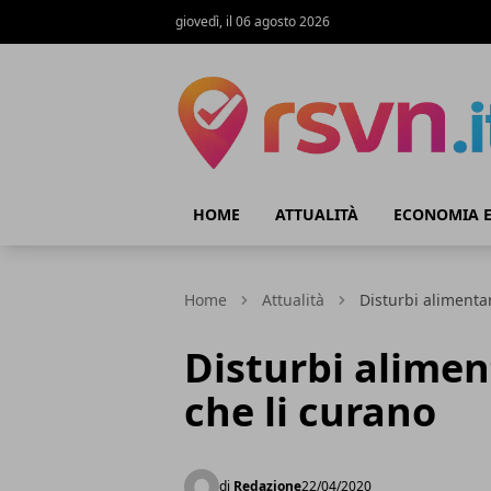
giovedì, il 06 agosto 2026
Rsvn.it
HOME
ATTUALITÀ
ECONOMIA E
Home
Attualità
Disturbi alimentar
Disturbi aliment
che li curano
di
Redazione
22/04/2020