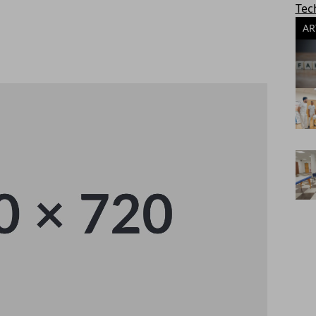
Tec
AR