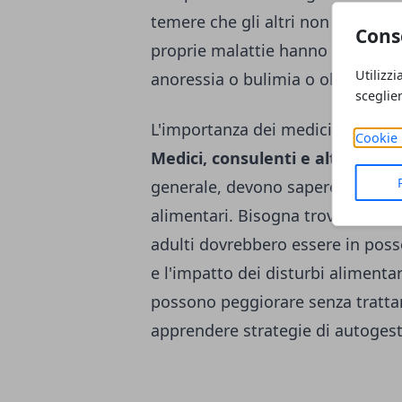
temere che gli altri non credano 
Cons
proprie malattie hanno persino i
Utilizzi
anoressia o bulimia o obesità di 
sceglie
L'importanza dei medici
Cookie 
Medici, consulenti e altri opera
generale, devono sapere perché l
alimentari. Bisogna trovare una s
adulti dovrebbero essere in poss
e l'impatto dei disturbi alimenta
possono peggiorare senza trattam
apprendere strategie di autogest