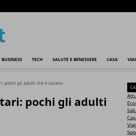
 BUSINESS
TECH
SALUTE E BENESSERE
CASA
VIA
i: pochi gli adulti che li curano
CA
Attu
ari: pochi gli adulti
Eco
Sal
Cas
Via
Spo