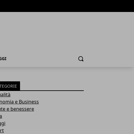
GGI
Cerca
TEGORIE
alità
nomia e Business
ute e benessere
a
ggi
rt