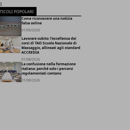
h
TICOLI POPOLARI
Come riconoscere una notizia
falsa online
01/08/2026
Lavorare subito: l'eccellenza dei
corsi di TAO Scuola Nazionale di
Massaggio, allineati agli standard
ACCREDIA
01/08/2026
La confusione nella formazione
italiana: perché solo i percorsi
regolamentati contano
01/08/2026