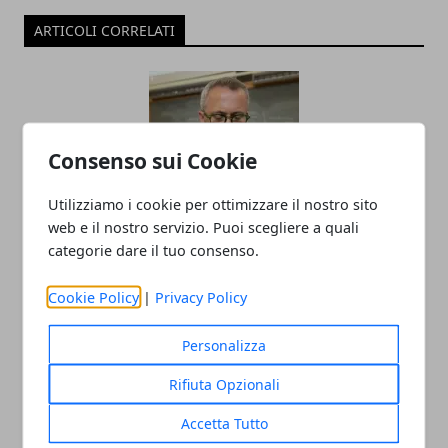
ARTICOLI CORRELATI
Consenso sui Cookie
Utilizziamo i cookie per ottimizzare il nostro sito
web e il nostro servizio. Puoi scegliere a quali
Il professor Nuzzolese, a Torino come a
categorie dare il tuo consenso.
Bari: scienza e diritti umani nel nome
Cookie Policy
|
Privacy Policy
dell’identità perduta
20/11/2025
Personalizza
Rifiuta Opzionali
Accetta Tutto