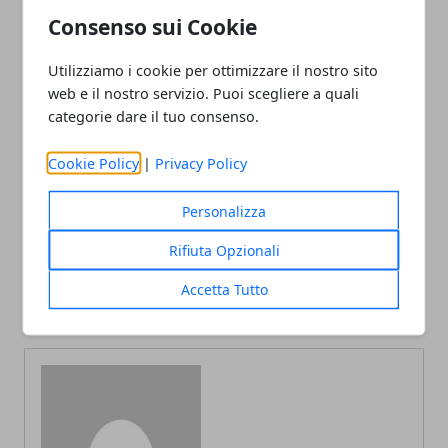
Consenso sui Cookie
Utilizziamo i cookie per ottimizzare il nostro sito
web e il nostro servizio. Puoi scegliere a quali
categorie dare il tuo consenso.
Facebook
Twitter
Whatsapp
Cookie Policy
|
Privacy Policy
Personalizza
Articolo Precedente
Articolo Successivo
Rifiuta Opzionali
I pipistrelli vampiri
I rumori forti provocano
preferiscono cacciare
liquido nelle orecchie, lo
Accetta Tutto
insieme, lo studio
studio