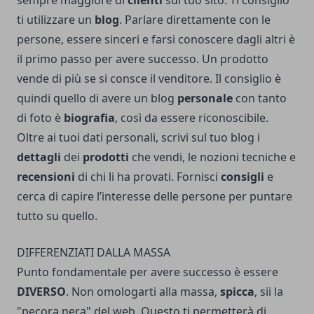
sempre maggiore di
clienti
sul tuo sito. Ti consiglio
ti utilizzare un
blog
. Parlare direttamente con le
persone, essere sinceri e farsi conoscere dagli altri è
il primo passo per avere successo. Un prodotto
vende di più se si consce il venditore. Il consiglio è
quindi quello di avere un blog
personale
con tanto
di foto è
biografia
, così da essere riconoscibile.
Oltre ai tuoi dati personali, scrivi sul tuo blog i
dettagli
dei
prodotti
che vendi, le nozioni tecniche e
recensioni
di chi li ha provati. Fornisci
consigli
e
cerca di capire l’interesse delle persone per puntare
tutto su quello.
DIFFERENZIATI DALLA MASSA
Punto fondamentale per avere successo è essere
DIVERSO
. Non omologarti alla massa,
spicca
, sii la
"pecora nera" del web. Questo ti permetterà di