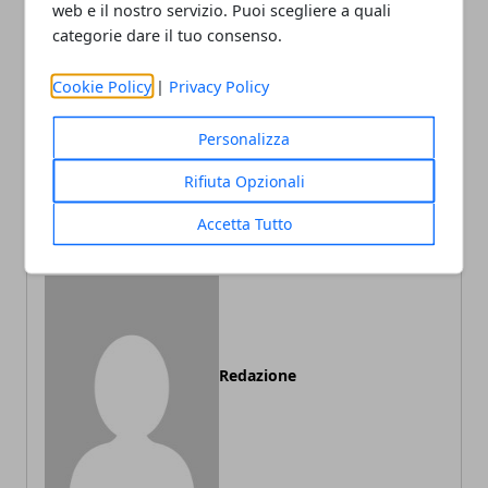
web e il nostro servizio. Puoi scegliere a quali
Facebook
Twitter
Whatsapp
categorie dare il tuo consenso.
Cookie Policy
|
Privacy Policy
Articolo Precedente
Articolo Successivo
Personalizza
Terremoti e maree
Arredamento da giardino o
Rifiuta Opzionali
collegati tra loro: arrivano
terrazzo, stile e accessori
le prove
Accetta Tutto
Redazione