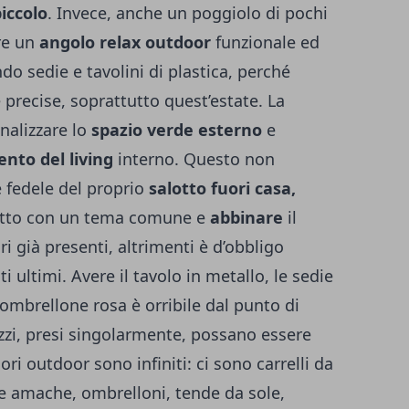
iccolo
. Invece, anche un poggiolo di pochi
re un
angolo relax outdoor
funzionale ed
o sedie e tavolini di plastica, perché
 precise, soprattutto quest’estate. La
onalizzare lo
spazio verde esterno
e
nto del living
interno. Questo non
e fedele del proprio
salotto fuori casa,
 tutto con un tema comune e
abbinare
il
ri già presenti, altrimenti è d’obbligo
 ultimi. Avere il tavolo in metallo, le sedie
 ombrellone rosa è orribile dal punto di
ezzi, presi singolarmente, possano essere
sori outdoor sono infiniti: ci sono carrelli da
i e amache, ombrelloni, tende da sole,