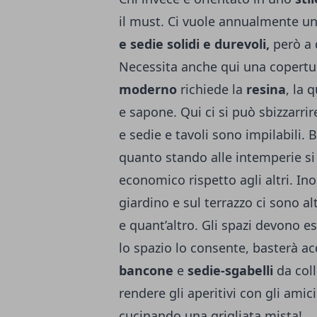
il must. Ci vuole annualmente u
e sedie solidi e durevoli,
però a 
Necessita anche qui una copertur
moderno
richiede la
resina
, la 
e sapone. Qui ci si può sbizzarri
e sedie e tavoli sono impilabili. 
quanto stando alle intemperie si r
economico rispetto agli altri. In
giardino e sul terrazzo ci sono a
e quant’altro. Gli spazi devono e
lo spazio lo consente, basterà ac
bancone
e
sedie-sgabelli
da coll
rendere gli aperitivi con gli amic
cucinando una grigliata mista!