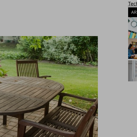
Tec
AR