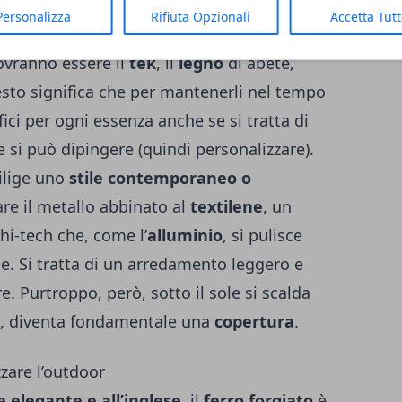
riali abbinare? Quali sono i vantaggi e gli
Personalizza
Rifiuta Opzionali
Accetta Tut
 la manutenzione? Se si predilige uno
stile
dovranno essere il
tek
, il
legno
di abete,
esto significa che per mantenerli nel tempo
ici per ogni essenza anche se si tratta di
 si può dipingere (quindi personalizzare).
dilige uno
stile contemporaneo o
are il metallo abbinato al
textilene
, un
hi-tech che, come l’
alluminio
, si pulisce
. Si tratta di un arredamento leggero e
re. Purtroppo, però, sotto il sole si scalda
re, diventa fondamentale una
copertura
.
zare l’outdoor
le elegante e all’inglese
, il
ferro forgiato
è