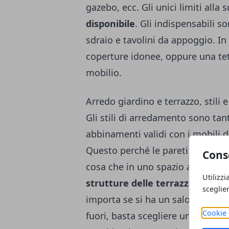
gazebo, ecc. Gli unici limiti alla 
disponibile
. Gli indispensabili so
sdraio e tavolini da appoggio. In 
coperture idonee, oppure una tett
mobilio.
Arredo giardino e terrazzo, stili
Gli stili di arredamento sono tant
abbinamenti validi con i mobili d
Questo perché le pareti e la luce
Cons
cosa che in uno spazio aperto div
Utilizzi
strutture delle terrazze
devono 
sceglie
importa se si ha un salotto stile
Cookie 
fuori, basta scegliere uno stile p