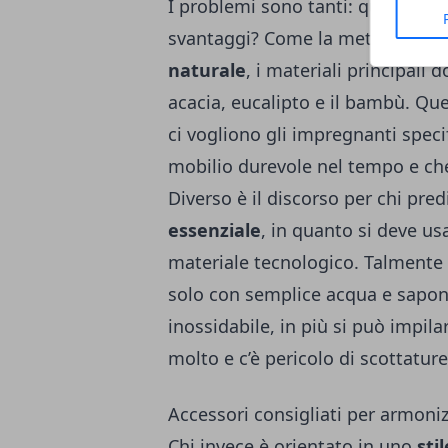
I problemi sono tanti: quali mate
svantaggi? Come la mettiamo con
naturale
, i materiali principali 
acacia, eucalipto e il bambù. Qu
ci vogliono gli impregnanti specif
mobilio durevole nel tempo e che
Diverso è il discorso per chi pre
essenziale
, in quanto si deve us
materiale tecnologico. Talmente 
solo con semplice acqua e sapone
inossidabile, in più si può impila
molto e c’è pericolo di scottatu
Accessori consigliati per armoniz
Chi invece è orientato in uno
sti