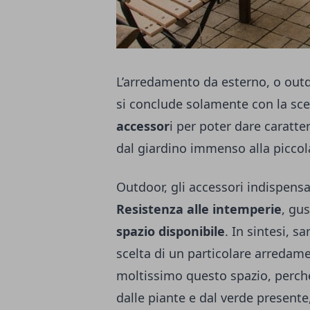
L’
arredamento da esterno
, o out
si conclude solamente con la scel
accessor
i per poter dare caratt
dal giardino immenso alla piccola
Outdoor, gli accessori indispensa
Resistenza alle intemperie
, gu
spazio disponibile
. In sintesi, s
scelta di un particolare arredam
moltissimo questo spazio, perché
dalle piante e dal verde present