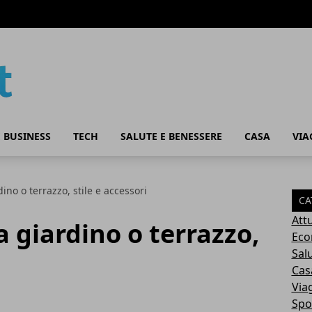
 BUSINESS
TECH
SALUTE E BENESSERE
CASA
VIA
no o terrazzo, stile e accessori
CA
Attu
giardino o terrazzo,
Eco
i
Sal
Cas
Via
Spo