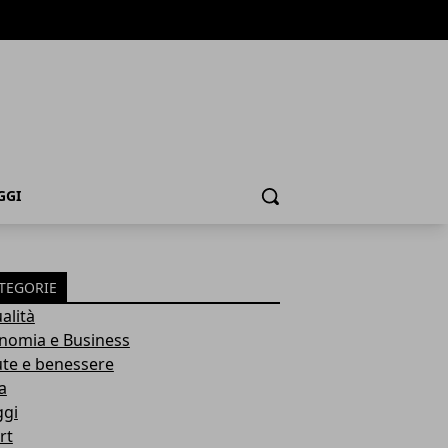
GGI
Cerca
TEGORIE
alità
nomia e Business
ute e benessere
a
ggi
rt