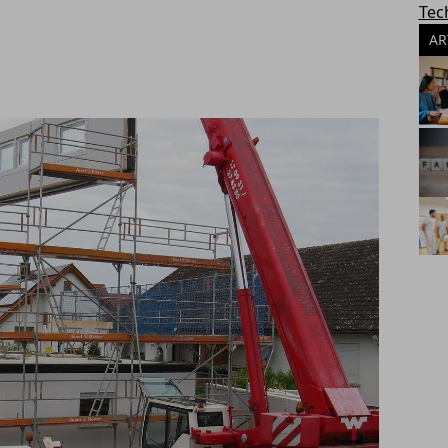
Tec
AR