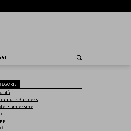
GGI
Cerca
TEGORIE
alità
nomia e Business
ute e benessere
a
ggi
rt