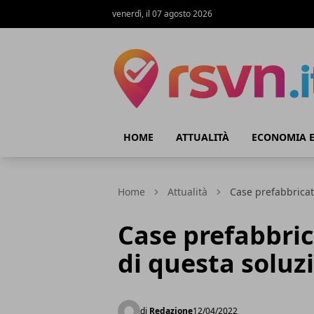
venerdì, il 07 agosto 2026
Rsvn.it
HOME
ATTUALITÀ
ECONOMIA E
Home
Attualità
Case prefabbricate
Case prefabbric
di questa soluz
di
Redazione
12/04/2022