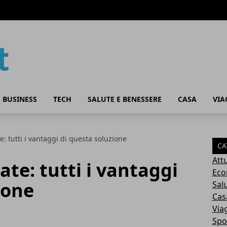
 BUSINESS
TECH
SALUTE E BENESSERE
CASA
VIA
: tutti i vantaggi di questa soluzione
CA
Attu
ate: tutti i vantaggi
Eco
ione
Sal
Cas
Via
Spo