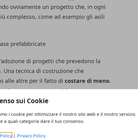
endo ovviamente un progetto che, in ogni
 più complesso, come ad esempio gli
asili
case prefabbricate
ll’adozione di progetti che prevedono la
e. Una tecnica di costruzione che
 alle altre per il fatto di
costare di meno
.
nomico rappresenta senz’altro un aspetto
enso sui Cookie
on è l’unico che porta a scegliere sempre
cate. Infatti, le case prefabbricate riescono
amo i cookie per ottimizzare il nostro sito web e il nostro servizio.
lità, durata, salubrità e un impatto
re a quali categorie dare il tuo consenso.
nuto in confronto ad altre soluzioni.
Policy
|
Privacy Policy