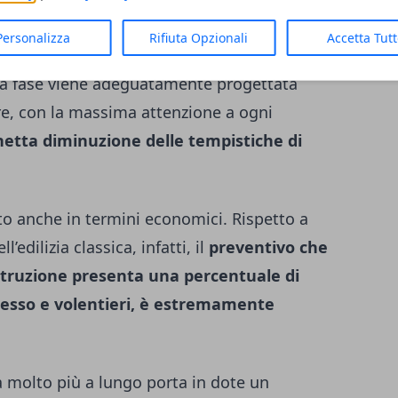
struite usando dei componenti seriali.
Personalizza
Rifiuta Opzionali
Accetta Tut
à di diminuire in larga misura ogni tipo di
esta fase viene adeguatamente progettata
re, con la massima attenzione a ogni
netta diminuzione delle tempistiche di
to anche in termini economici. Rispetto a
’edilizia classica, infatti, il
preventivo che
ostruzione presenta una percentuale di
pesso e volentieri, è estremamente
a molto più a lungo porta in dote un