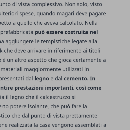
unto di vista complessivo. Non solo, visto
le ulteriori spese, quando magari deve pagare
spetto a quello che aveva calcolato. Nella
 prefabbricata
può essere costruita nel
na aggiungere le tempistiche legate alla
ok che deve arrivare in riferimento ai titoli
le è un altro aspetto che gioca certamente a
I materiali maggiormente utilizzati in
presentati dal
legno
e dal
cemento. In
antire prestazioni importanti, così come
Sia il legno che il calcestruzzo si
rto potere isolante, che può fare la
ustico che dal punto di vista prettamente
ene realizzata la casa vengono assemblati a