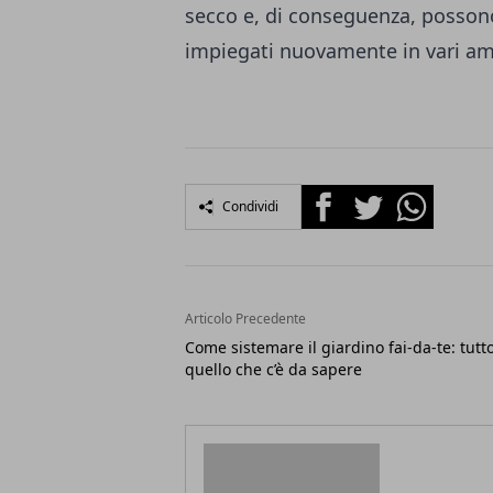
secco e, di conseguenza, posson
impiegati nuovamente in vari amb
Facebook
Twitter
Whatsapp
Condividi
Articolo Precedente
Come sistemare il giardino fai-da-te: tutt
quello che c’è da sapere