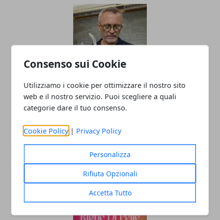
Consenso sui Cookie
Utilizziamo i cookie per ottimizzare il nostro sito
Il professor Nuzzolese, a Torino come a
web e il nostro servizio. Puoi scegliere a quali
Bari: scienza e diritti umani nel nome
categorie dare il tuo consenso.
dell’identità perduta
Cookie Policy
|
Privacy Policy
20/11/2025
Personalizza
Rifiuta Opzionali
Accetta Tutto