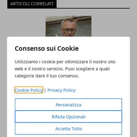
ARTICOLI CORRELATI
Consenso sui Cookie
Utilizziamo i cookie per ottimizzare il nostro sito
web e il nostro servizio. Puoi scegliere a quali
Il professor Nuzzolese, a Torino come a
categorie dare il tuo consenso.
Bari: scienza e diritti umani nel nome
dell’identità perduta
Cookie Policy
|
Privacy Policy
20/11/2025
Personalizza
Rifiuta Opzionali
Accetta Tutto