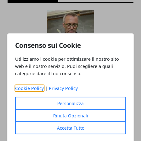
Consenso sui Cookie
Utilizziamo i cookie per ottimizzare il nostro sito
Il professor Nuzzolese, a Torino come a
web e il nostro servizio. Puoi scegliere a quali
categorie dare il tuo consenso.
Bari: scienza e diritti umani nel nome
dell’identità perduta
Cookie Policy
|
Privacy Policy
20/11/2025
Personalizza
Rifiuta Opzionali
Accetta Tutto