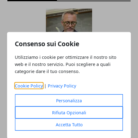
Consenso sui Cookie
Utilizziamo i cookie per ottimizzare il nostro sito
Il professor Nuzzolese, a Torino come a
web e il nostro servizio. Puoi scegliere a quali
categorie dare il tuo consenso.
Bari: scienza e diritti umani nel nome
dell’identità perduta
Cookie Policy
|
Privacy Policy
20/11/2025
Personalizza
Rifiuta Opzionali
Accetta Tutto