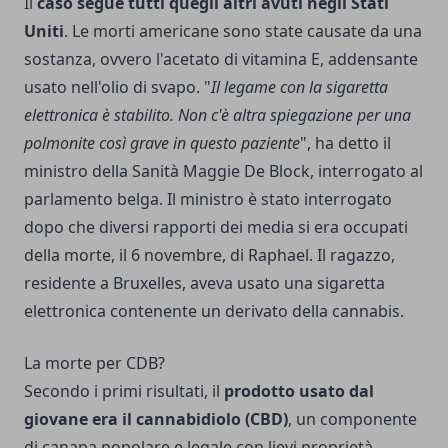
Il
caso segue tutti quegli altri avuti negli Stati
Uniti
. Le morti americane sono state causate da una
sostanza, ovvero l'acetato di vitamina E, addensante
usato nell'olio di svapo. "
Il legame con la sigaretta
elettronica è stabilito. Non c'è altra spiegazione per una
polmonite così grave in questo paziente
", ha detto il
ministro della Sanità Maggie De Block, interrogato al
parlamento belga. Il ministro è stato interrogato
dopo che diversi rapporti dei media si era occupati
della morte, il 6 novembre, di Raphael. Il ragazzo,
residente a Bruxelles, aveva usato una sigaretta
elettronica contenente un derivato della cannabis.
La morte per CDB?
Secondo i primi risultati, il
prodotto usato dal
giovane era il cannabidiolo (CBD)
, un componente
di canapa popolare e legale con lievi proprietà