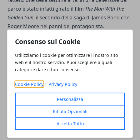
l’attenzione della settima arte: in una delle isole del
parco è stato infatti girato il film
The Man With The
Golden Gun
, il secondo della saga di James Bond con
Roger Moore nei panni del protagonista.
Consenso sui Cookie
Quando ci si trova a Phuket è immancabile anche un
tour di scoperta delle Phi Phi Island, tra le location
Utilizziamo i cookie per ottimizzare il nostro sito
più suggestive dell’intero Paese.
web e il nostro servizio. Puoi scegliere a quali
categorie dare il tuo consenso.
Cookie Policy
|
Privacy Policy
Personalizza
Facebook
Twitter
Whatsapp
Rifiuta Opzionali
Accetta Tutto
Articolo Precedente
Articolo Successivo