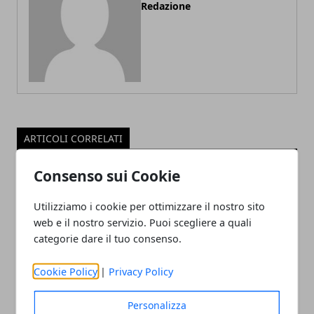
Redazione
ARTICOLI CORRELATI
Consenso sui Cookie
Utilizziamo i cookie per ottimizzare il nostro sito
web e il nostro servizio. Puoi scegliere a quali
categorie dare il tuo consenso.
Cookie Policy
|
Privacy Policy
Il professor Nuzzolese, a Torino come a
Personalizza
Bari: scienza e diritti umani nel nome