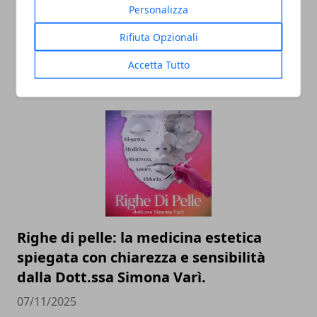
Personalizza
Il professor Nuzzolese, a Torino come a
Rifiuta Opzionali
Bari: scienza e diritti umani nel nome
dell’identità perduta
Accetta Tutto
20/11/2025
Righe di pelle: la medicina estetica
spiegata con chiarezza e sensibilità
dalla Dott.ssa Simona Varì.
07/11/2025