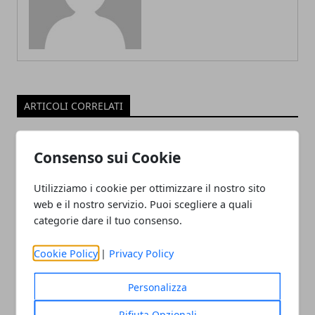
ARTICOLI CORRELATI
Consenso sui Cookie
Utilizziamo i cookie per ottimizzare il nostro sito
web e il nostro servizio. Puoi scegliere a quali
categorie dare il tuo consenso.
Cookie Policy
|
Privacy Policy
Il professor Nuzzolese, a Torino come a
Bari: scienza e diritti umani nel nome
Personalizza
dell’identità perduta
Rifiuta Opzionali