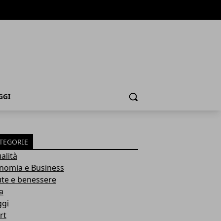
GGI
Cerca
TEGORIE
alità
nomia e Business
ute e benessere
a
ggi
rt