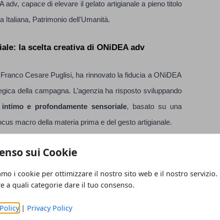
adv, capace di elevare il gelato artigianale a pieno titolo
a Italiana, Patrimonio dell'Umanità.
le: la scelta creativa di ONiDEA adv
IT, Franco Cesare Puglisi, ha rinnovato la fiducia a ONiDEA
ategica della campagna. L’agenzia ha risposto sviluppando
 intimo e profondamente sensoriale
, basato su una
cus macro della materia prima e del gesto artigianale.
enso sui Cookie
osizionare il gelato come un prodotto di “Alta Cucina”, pur
erzi del video l’inquadratura si concentra esclusivamente
amo i cookie per ottimizzare il nostro sito web e il nostro servizio.
tato dal testimonial Antonio Morgese), creando un’attesa
re a quali categorie dare il tuo consenso.
i artigianalità. I pochissimi dialoghi lasciano spazio alla
Policy
|
Privacy Policy
 alla bellezza degli ingredienti.