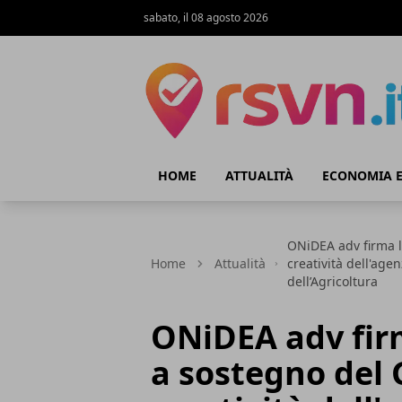
sabato, il 08 agosto 2026
Rsvn.it
HOME
ATTUALITÀ
ECONOMIA E
ONiDEA adv firma l
Home
Attualità
creatività dell'age
dell’Agricoltura
ONiDEA adv fir
a sostegno del 