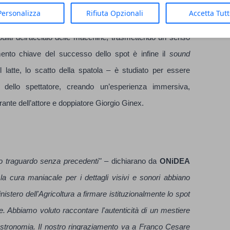
Personalizza
Rifiuta Opzionali
Accetta Tut
a curato una raffinata
color grading
che contrappone i toni
 puliti dell’acciaio delle macchine, trasmettendo un senso
emento chiave del successo dello spot è infine il
sound
el latte, lo scatto della spatola – è studiato per essere
o dello spettatore, creando un’esperienza immersiva,
ante dell’attore e doppiatore Giorgio Ginex.
o traguardo senza precedenti"
– dichiarano da
ONiDEA
la cura maniacale per i dettagli visivi e sonori abbiano
nistero dell'Agricoltura a firmare istituzionalmente lo spot
. Abbiamo voluto raccontare l'autenticità di un mestiere
 gastronomia. Il nostro ringraziamento va a Franco Cesare