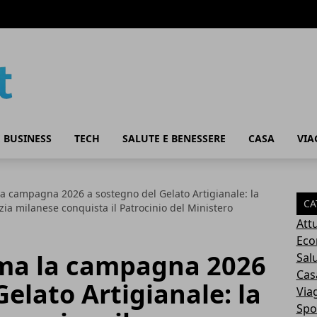
 BUSINESS
TECH
SALUTE E BENESSERE
CASA
VIA
a campagna 2026 a sostegno del Gelato Artigianale: la
CA
nzia milanese conquista il Patrocinio del Ministero
Attu
Eco
ma la campagna 2026
Sal
Cas
Gelato Artigianale: la
Via
Spo