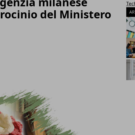
'agenzia milanese
Tec
trocinio del Ministero
AR