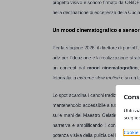
progetto visivo e sonoro firmato da ONiDEA 
nella declinazione di eccellenza della Cucin
Un mood cinematografico e sensoria
Per la stagione 2026, il direttore di punto
adv per l’ideazione e la realizzazione str
un concept dal
mood cinematografico,
fotografia in
extreme slow motion
e su un fo
Cons
Lo spot scardina i canoni tradizionali per p
mantenendolo accessibile a tutti. Per due t
Utilizzi
sulle mani del Maestro Gelatiere (interpre
sceglie
narrativa e amplificando il concetto puro d
Cookie 
potenza visiva della pulizia del laboratorio e