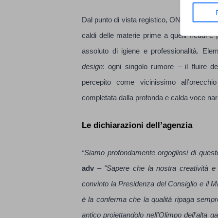
Dal punto di vista registico, ONiDEA adv h
caldi delle materie prime a quelli freddi e
assoluto di igiene e professionalità. El
design
: ogni singolo rumore – il fluire d
percepito come vicinissimo all’orecchi
completata dalla profonda e calda voce narr
Le dichiarazioni dell’agenzia
“Siamo profondamente orgogliosi di quest
adv
–
"Sapere che la nostra creatività e 
convinto la Presidenza del Consiglio e il Mi
è la conferma che la qualità ripaga sempre
antico proiettandolo nell'Olimpo dell'alta