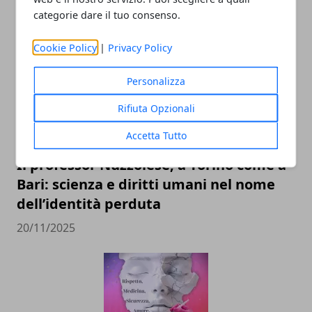
ARTICOLI CORRELATI
categorie dare il tuo consenso.
Cookie Policy
|
Privacy Policy
Personalizza
Rifiuta Opzionali
Accetta Tutto
Il professor Nuzzolese, a Torino come a
Bari: scienza e diritti umani nel nome
dell’identità perduta
20/11/2025