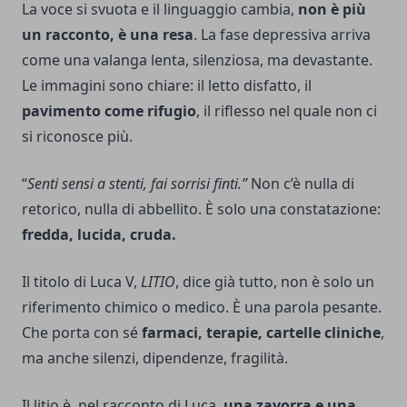
La voce si svuota e il linguaggio cambia,
non è più
un racconto, è una resa
. La fase depressiva arriva
come una valanga lenta, silenziosa, ma devastante.
Le immagini sono chiare: il letto disfatto, il
pavimento come rifugio
, il riflesso nel quale non ci
si riconosce più.
“
Senti sensi a stenti, fai sorrisi finti.”
Non c’è nulla di
retorico, nulla di abbellito. È solo una constatazione:
fredda, lucida, cruda.
Il titolo di Luca V,
LITIO
, dice già tutto, non è solo un
riferimento chimico o medico. È una parola pesante.
Che porta con sé
farmaci, terapie, cartelle cliniche
,
ma anche silenzi, dipendenze, fragilità.
Il litio è, nel racconto di Luca,
una zavorra e una