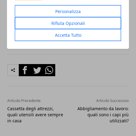
definite mere illusioni. Secondo la loro tesi,
congetture forse inventate da cartomanti, dunque,
Personalizza
riescono a dar vita ad un formidabile giro di affari
Rifiuta Opzionali
che vanta miliardi di euro ogni volta realizzati.
Accetta Tutto
Facebook
Twitter
Whatsapp
Articolo Precedente
Articolo Successivo
Cassetta degli attrezzi,
Abbigliamento da lavoro:
quali utensili avere sempre
quali sono i capi più
in casa
utilizzati?