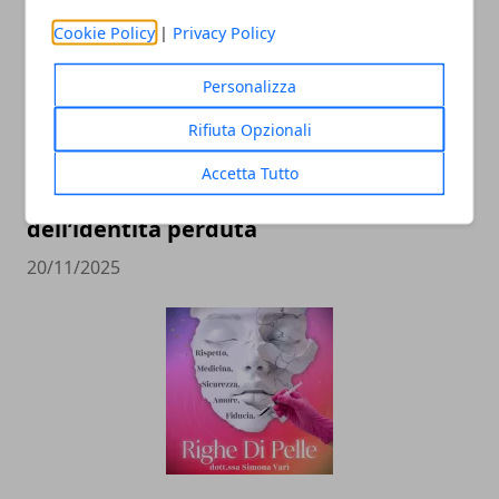
Cookie Policy
|
Privacy Policy
Personalizza
Rifiuta Opzionali
Il professor Nuzzolese, a Torino come a
Accetta Tutto
Bari: scienza e diritti umani nel nome
dell’identità perduta
20/11/2025