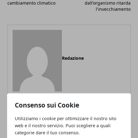
cambiamento climatico
dall'organismo ritarda
l'invecchiamento
Redazione
Consenso sui Cookie
ARTICOLI CORRELATI
Utilizziamo i cookie per ottimizzare il nostro sito
web e il nostro servizio. Puoi scegliere a quali
categorie dare il tuo consenso.