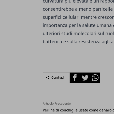
curvatura più elevata e un rappor
consentirebbe a meno particelle a
superfici cellulari mentre cresco
importanza per la salute umana
ulteriori studi molecolari sul ruo
batterica e sulla resistenza agli a
Facebook
Twitter
Whatsapp
Condividi
Articolo Precedente
Perline di conchiglie usate come denaro 