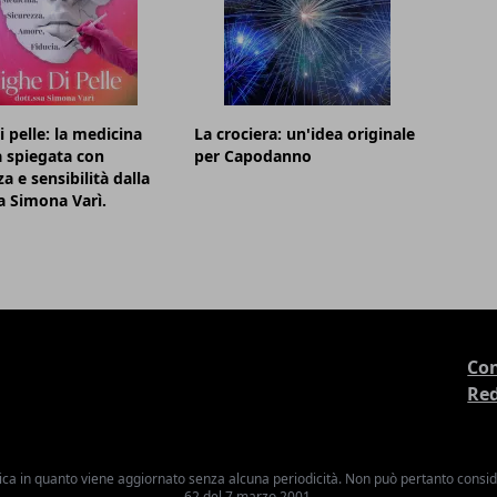
i pelle: la medicina
La crociera: un'idea originale
a spiegata con
per Capodanno
a e sensibilità dalla
a Simona Varì.
Con
Re
ica in quanto viene aggiornato senza alcuna periodicità. Non può pertanto consider
62 del 7 marzo 2001.