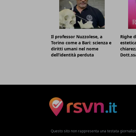
Il professor Nuzzolese, a
Righe d
Torino come a Bari: scienza e
estetic
diritti umani nel nome
chiarezz
dell’identità perduta
Dott.ss
Questo sito non rappresenta una testata giornalist