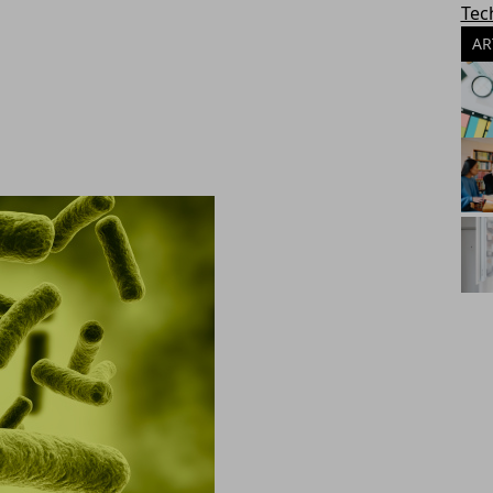
Tec
AR