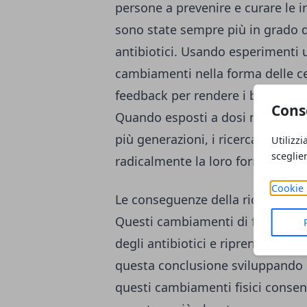
persone a prevenire e curare le in
sono state sempre più in grado di
antibiotici. Usando esperimenti un
cambiamenti nella forma delle ce
feedback per rendere i batteri più
Cons
Quando esposti a dosi meno che l
più generazioni, i ricercatori h
Utilizzi
sceglie
radicalmente la loro forma divent
Cookie 
Le conseguenze della ricerca
Questi cambiamenti di forma cons
degli antibiotici e riprendere la c
questa conclusione sviluppando
questi cambiamenti fisici consen