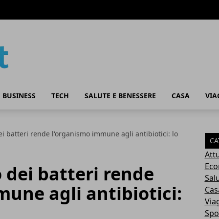
 BUSINESS
TECH
SALUTE E BENESSERE
CASA
VIA
i batteri rende l'organismo immune agli antibiotici: lo
CA
Attu
Eco
dei batteri rende
Sal
une agli antibiotici:
Cas
Via
Spo