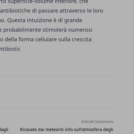
to superficie-volume inferiore, che
ntibiotiche di passare attraverso le loro
no. Questa intuizione è di grande
 e probabilmente stimolerà numerosi
lo della forma cellulare sulla crescita
ntibiotic
Articolo Successivo
dagli
Ricavate dai meteoriti info sull'atmosfera degli