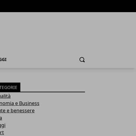
GGI
Cerca
TEGORIE
alità
nomia e Business
ute e benessere
a
ggi
rt