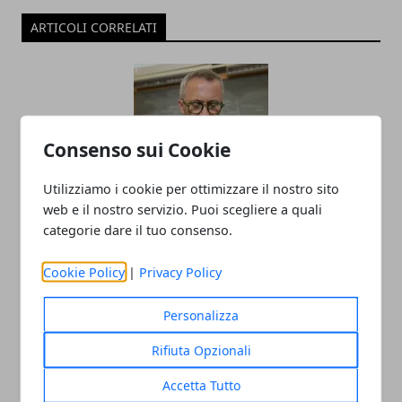
ARTICOLI CORRELATI
Consenso sui Cookie
Utilizziamo i cookie per ottimizzare il nostro sito
web e il nostro servizio. Puoi scegliere a quali
Il professor Nuzzolese, a Torino come a
categorie dare il tuo consenso.
Bari: scienza e diritti umani nel nome
dell’identità perduta
Cookie Policy
|
Privacy Policy
20/11/2025
Personalizza
Rifiuta Opzionali
Accetta Tutto