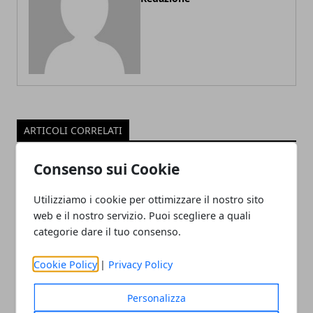
ARTICOLI CORRELATI
Consenso sui Cookie
Utilizziamo i cookie per ottimizzare il nostro sito
web e il nostro servizio. Puoi scegliere a quali
categorie dare il tuo consenso.
Cookie Policy
|
Privacy Policy
Il professor Nuzzolese, a Torino come a
Personalizza
Bari: scienza e diritti umani nel nome