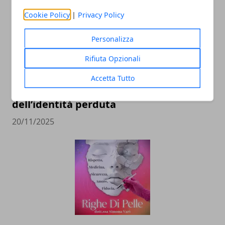
Cookie Policy
|
Privacy Policy
Personalizza
Rifiuta Opzionali
Il professor Nuzzolese, a Torino come a
Accetta Tutto
Bari: scienza e diritti umani nel nome
dell’identità perduta
20/11/2025