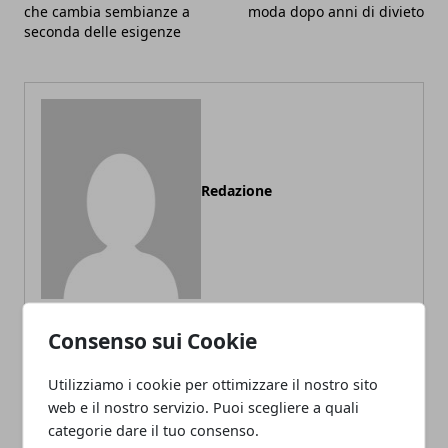
che cambia sembianze a
moda dopo anni di divieto
seconda delle esigenze
Redazione
Consenso sui Cookie
ARTICOLI CORRELATI
Utilizziamo i cookie per ottimizzare il nostro sito
web e il nostro servizio. Puoi scegliere a quali
categorie dare il tuo consenso.