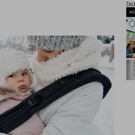
Tec
AR