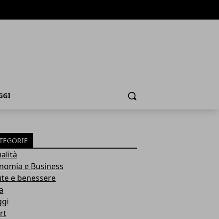
GGI
Cerca
TEGORIE
alità
nomia e Business
ute e benessere
a
ggi
rt