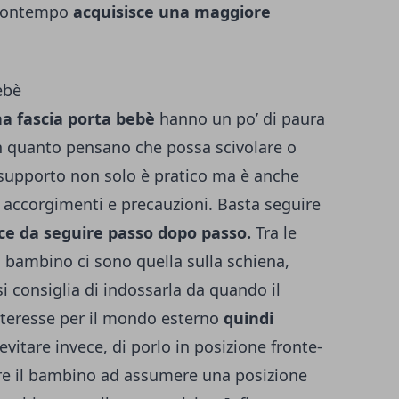
l contempo
acquisisce una maggiore
ebè
na fascia porta bebè
hanno un po’ di paura
 in quanto pensano che possa scivolare o
 supporto non solo è pratico ma è anche
ci accorgimenti e precauzioni. Basta seguire
ce da seguire passo dopo passo.
Tra le
il bambino ci sono quella sulla schiena,
 si consiglia di indossarla da quando il
interesse per il mondo esterno
quindi
vitare invece, di porlo in posizione fronte-
re il bambino ad assumere una posizione