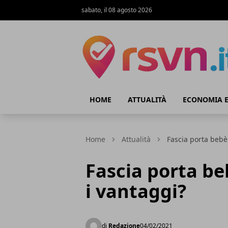
sabato, il 08 agosto 2026
Rsvn.it
HOME
ATTUALITÀ
ECONOMIA E
Home
Attualità
Fascia porta bebè:
Fascia porta be
i vantaggi?
di
Redazione
04/02/2021