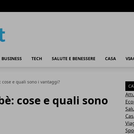
 BUSINESS
TECH
SALUTE E BENESSERE
CASA
VIA
 cose e quali sono i vantaggi?
CA
Attu
bè: cose e quali sono
Eco
Sal
Cas
Via
Spo