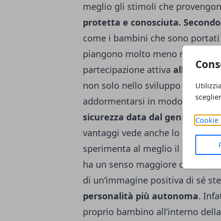
meglio gli stimoli che provengon
protetta e conosciuta.
Secondo 
come i bambini che sono portati o
piangono molto meno rispetto a 
Cons
partecipazione attiva
alle attivi
non solo nello sviluppo psicolog
Utilizzi
sceglie
addormentarsi in modo più sicuro
sicurezza data dal genitore.
Inf
Cookie 
vantaggi vede anche lo sviluppo
sperimenta al meglio il mondo ci
ha un senso maggiore di sicurezz
di un’immagine positiva di sé st
personalità più autonoma
. Infa
proprio bambino all’interno della