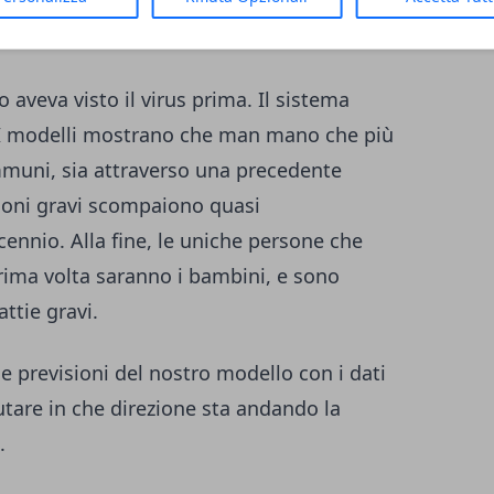
a una grande dose di virus hanno maggiori
grave e di diffondere più virus.
 aveva visto il virus prima. Il sistema
 I modelli mostrano che man mano che più
mmuni, sia attraverso una precedente
zioni gravi scompaiono quasi
nnio. Alla fine, le uniche persone che
prima volta saranno i bambini, e sono
ttie gravi.
e previsioni del nostro modello con i dati
lutare in che direzione sta andando la
.