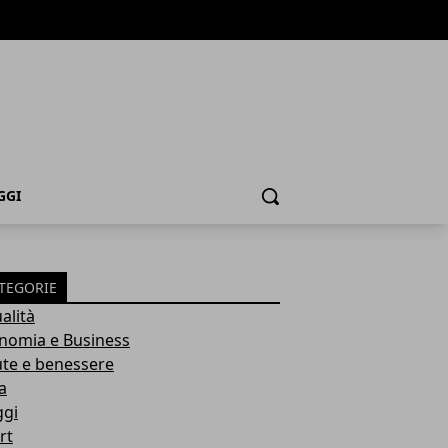
GGI
Cerca
TEGORIE
alità
nomia e Business
ute e benessere
a
ggi
rt