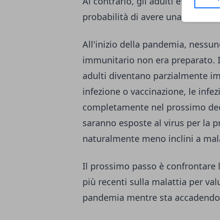
Al contrario, gli adulti esposti 
probabilità di avere una malattia 
All'inizio della pandemia, nessuno
immunitario non era preparato.
adulti diventano parzialmente i
infezione o vaccinazione, le infe
completamente nel prossimo dece
saranno esposte al virus per la 
naturalmente meno inclini a mala
Il prossimo passo è confrontare l
più recenti sulla malattia per va
pandemia mentre sta accadendo