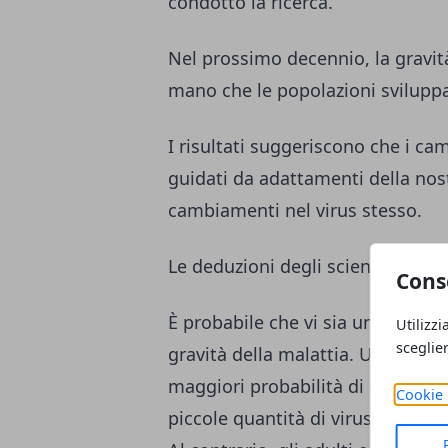
condotto la ricerca.
Nel prossimo decennio, la gravi
mano che le popolazioni svilupp
I risultati suggeriscono che i c
guidati da adattamenti della nos
cambiamenti nel virus stesso.
Le deduzioni degli scienziati
Cons
È probabile che vi sia una risposta
Utilizzi
sceglie
gravità della malattia. Una perso
maggiori probabilità di contrarr
Cookie 
piccole quantità di virus.