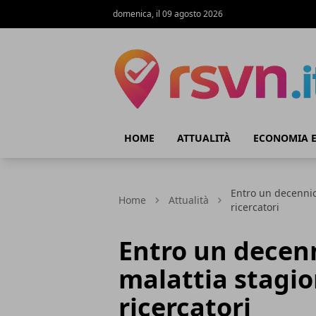
domenica, il 09 agosto 2026
Rsvn.it
HOME
ATTUALITÀ
ECONOMIA E
Entro un decennio,
Home
Attualità
ricercatori
Entro un decenn
malattia stagio
ricercatori