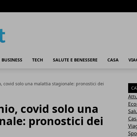
 BUSINESS
TECH
SALUTE E BENESSERE
CASA
VIA
 covid solo una malattia stagionale: pronostici dei
CA
Attu
Eco
io, covid solo una
Sal
nale: pronostici dei
Cas
Via
Spo