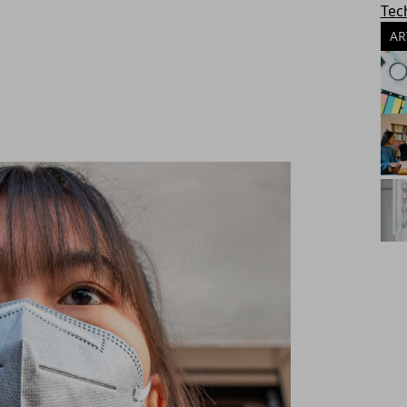
Tec
AR