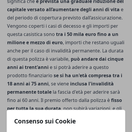
significa che
è prevista una graduale riduzione del
capitale versato all’aumentare degli anni di vita
e
del periodo di copertura previsto dall’assicurazione.
Vengono coperti i casi di decesso e gli importi per
questa casistica sono
tra i 50 mila euro fino a un
milione e mezzo di euro
, importi che restano uguali
anche per il caso di invalidità permanente. La durata
di questa polizza è variabile,
può andare dai cinque
anni ai trent'anni
e si potrà aderire a questo
prodotto finanziario
se si ha un'età compresa tra i
18 anni ai 75 anni
, se viene
inclusa l'invalidità
permanente totale
la fascia d'età per aderire sarà
fino ai 60 anni. Il premio offerto dalla polizza è
fisso
per tutta la sua durata
, non subirà variazioni, e gli
ultimi anni di copertura risultano essere gratuiti
.
Consenso sui Cookie
Sarà possibile scegliere la periodicità di versamento