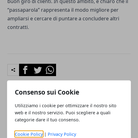
buon giro di clienti. In questo ambito, è chiaro che il
“passaparola” rappresenta il modo migliore per
ampliarsi e cercare di puntare a concludere altri
contratti.
Facebook
Twitter
Whatsapp
Consenso sui Cookie
Articolo Precedente
Articolo Successivo
Utilizziamo i cookie per ottimizzare il nostro sito
Google Maps vieta di
Balene morte nel mare
web e il nostro servizio. Puoi scegliere a quali
scaricare l'immagine della
australiano: strage di
categorie dare il tuo consenso.
vetta Uluru
massa mai vista
Cookie Policy
|
Privacy Policy