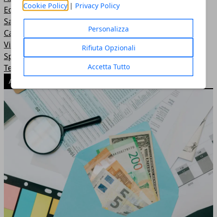
Cookie Policy
|
Privacy Policy
Economia e Business
Salute e benessere
Personalizza
Casa
Viaggi
Rifiuta Opzionali
Sport
Accetta Tutto
Tech
ARTICOLI POPOLARI