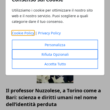
Utilizziamo i cookie per ottimizzare il nostro sito
web e il nostro servizio. Puoi scegliere a quali
categorie dare il tuo consenso.
Cookie Policy
|
Privacy Policy
ARTICOLI CORRELATI
Personalizza
Rifiuta Opzionali
Accetta Tutto
Il professor Nuzzolese, a Torino come a
Bari: scienza e diritti umani nel nome
dell’identità perduta